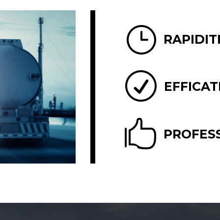
}
RAPIDIT
R
EFFICAT

PROFES