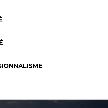
É
É
SIONNALISME