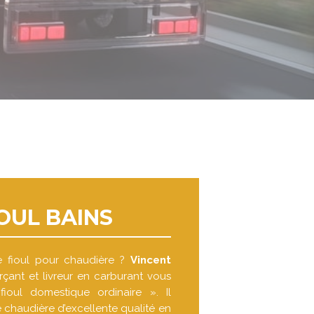
IOUL BAINS
e fioul pour chaudière ?
Vincent
çant et livreur en carburant vous
ioul domestique ordinaire ». Il
 chaudière d’excellente qualité en