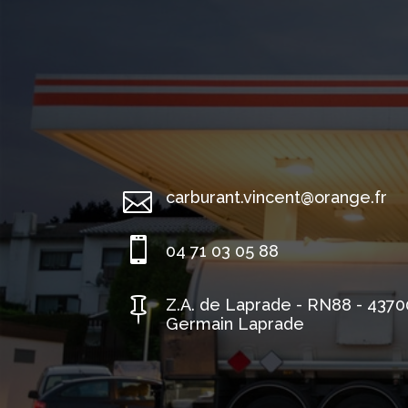

carburant.vincent@orange.fr

04 71 03 05 88

Z.A. de Laprade - RN88 - 4370
Germain Laprade