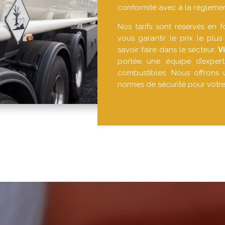
conformité avec à la réglemen
Nos tarifs sont réservés en 
vous garantir le prix le plus
savoir faire dans le secteur,
V
portée une équipe d’experts
combustibles. Nous offrons 
normes de sécurité pour votre