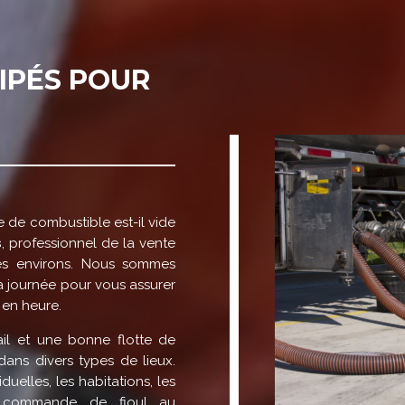
IPÉS POUR
e de combustible est-il vide
s
, professionnel de la vente
s environs. Nous sommes
a journée pour vous assurer
 en heure.
vail et une bonne flotte de
ans divers types de lieux.
duelles, les habitations, les
la commande de fioul au