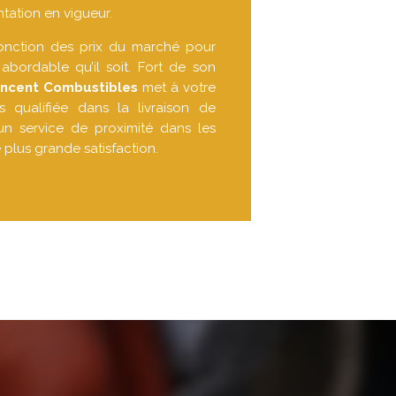
tation en vigueur.
fonction des prix du marché pour
 abordable qu’il soit. Fort de son
incent Combustibles
met à votre
 qualifiée dans la livraison de
un service de proximité dans les
 plus grande satisfaction.