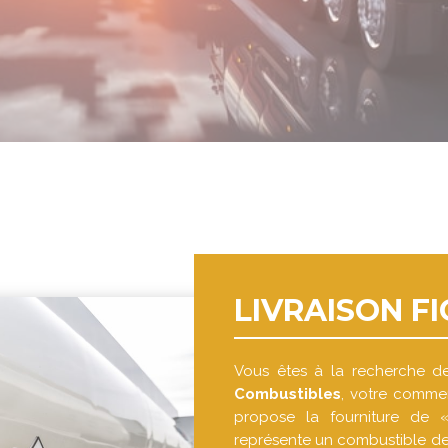
LIVRAISON F
Vous êtes à la recherche d
Combustibles
, votre commer
propose la fourniture de «f
représente un combustible de