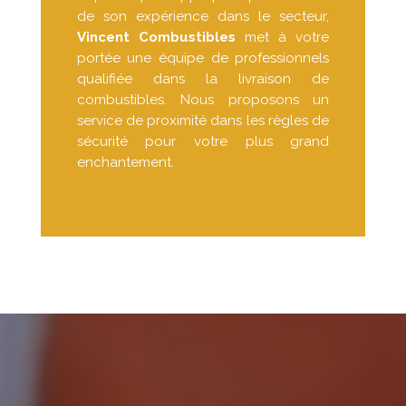
de son expérience dans le secteur,
Vincent Combustibles
met à votre
portée une équipe de professionnels
qualifiée dans la livraison de
combustibles. Nous proposons un
service de proximité dans les règles de
sécurité pour votre plus grand
enchantement.