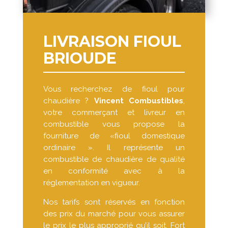
LIVRAISON FIOUL
BRIOUDE
Vous recherchez de fioul pour
chaudière ?
Vincent Combustibles
,
votre commerçant et livreur en
combustible vous propose la
fourniture de «fioul domestique
ordinaire ». Il représente un
combustible de chaudière de qualité
en conformité avec à la
réglementation en vigueur.
Nos tarifs sont réservés en fonction
des prix du marché pour vous assurer
le prix le plus approprié qu’il soit. Fort