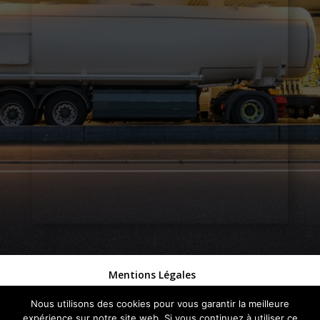
Mentions Légales
Politique de Confidentialité
Plan du Site
Nous utilisons des cookies pour vous garantir la meilleure
Création Site Internet Puy en Velay | WEBILIKO
expérience sur notre site web. Si vous continuez à utiliser ce