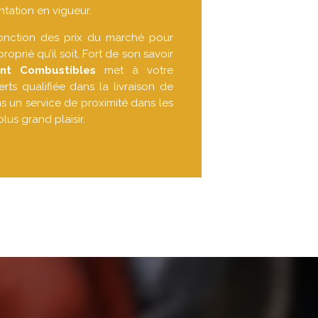
tation en vigueur.
fonction des prix du marché pour
roprié qu’il soit. Fort de son savoir
ent Combustibles
met à votre
rts qualifiée dans la livraison de
 un service de proximité dans les
lus grand plaisir.