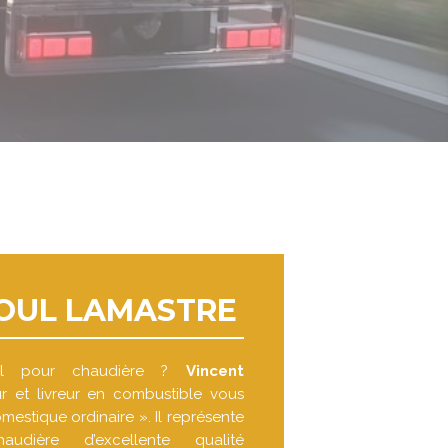
IOUL LAMASTRE
oul pour chaudière ?
Vincent
r et livreur en combustible vous
omestique ordinaire ». Il représente
dière d’excellente qualité