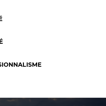
É
É
SIONNALISME