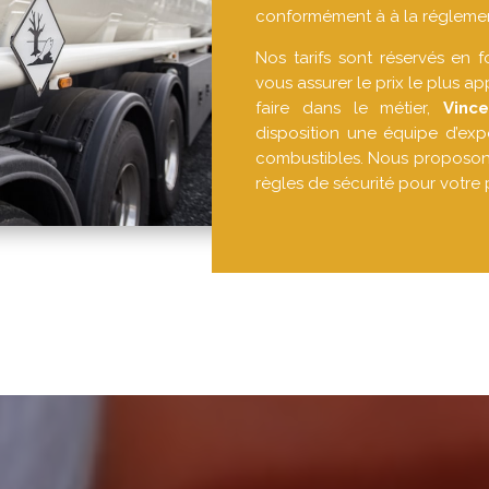
conformément à à la réglemen
Nos tarifs sont réservés en 
vous assurer le prix le plus app
faire dans le métier,
Vinc
disposition une équipe d’expe
combustibles. Nous proposons
règles de sécurité pour votre p