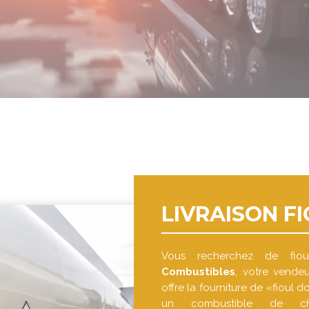
LIVRAISON F
Vous recherchez de fi
Combustibles
, votre vendeu
offre la fourniture de «fioul d
un combustible de chau