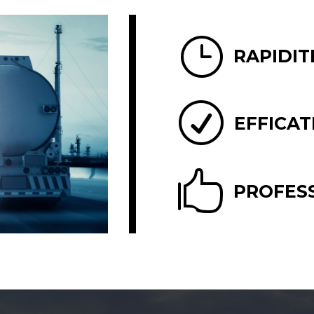
}
RAPIDIT
R
EFFICAT

PROFES