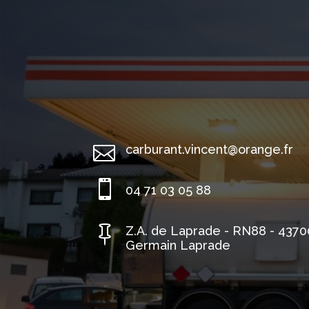

carburant.vincent@orange.fr

04 71 03 05 88

Z.A. de Laprade - RN88 - 4370
Germain Laprade