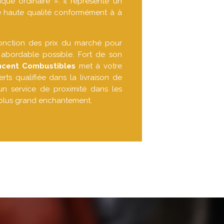
ique ordinaire ». Il représente un
 haute qualité conformément à à
fonction des prix du marché pour
s abordable possible. Fort de son
ncent Combustibles
met à votre
rts qualifiée dans la livraison de
un service de proximité dans les
 plus grand enchantement.