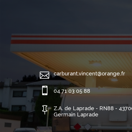

carburant.vincent@orange.fr

04 71 03 05 88

Z.A. de Laprade - RN88 - 4370
Germain Laprade