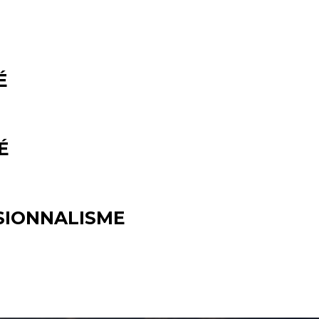
É
É
SIONNALISME