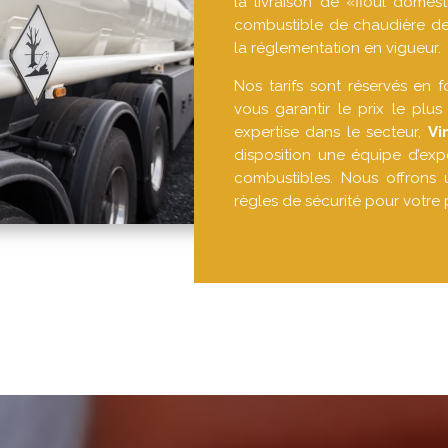
la livraison de «fioul domest
combustible de chaudière de
la réglementation en vigueur.
Nos tarifs sont réservés en 
vous garantir le prix le plu
expertise dans le secteur,
Vi
disposition une équipe d’expe
combustibles. Nous offrons 
règles de sécurité pour votre