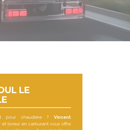
OUL LE
LE
oul pour chaudière ?
Vincent
 et livreur en carburant vous offre