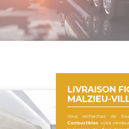
LIVRAISON FI
MALZIEU-VIL
Vous recherchez de fi
Combustibles
, votre vendeur