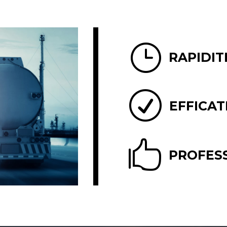
}
RAPIDIT
R
EFFICAT

PROFES