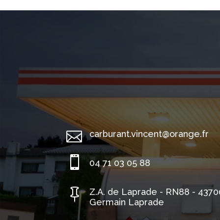

carburant.vincent@orange.fr

04 71 03 05 88

Z.A. de Laprade - RN88 - 4370
Germain Laprade