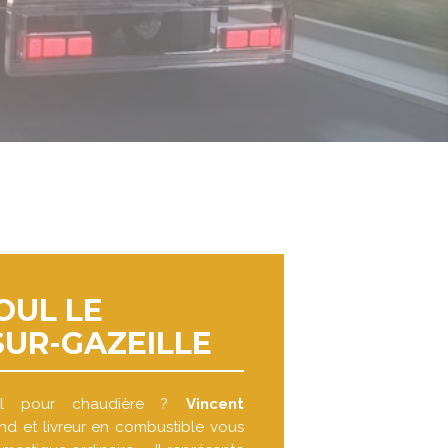
OUL LE
UR-GAZEILLE
oul pour chaudière ?
Vincent
nd et livreur en combustible vous