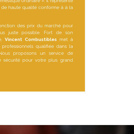
omestique ordinaire ». Il représente
de haute qualité conforme à à la
fonction des prix du marché pour
lus juste possible. Fort de son
e,
Vincent Combustibles
met à
professionnels qualifiée dans la
. Nous proposons un service de
e sécurité pour votre plus grand