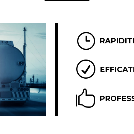
}
RAPIDIT
R
EFFICAT

PROFES