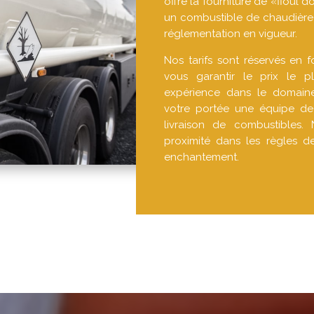
offre la fourniture de «fioul d
un combustible de chaudière 
réglementation en vigueur.
Nos tarifs sont réservés en 
vous garantir le prix le p
expérience dans le domain
votre portée une équipe de 
livraison de combustibles
proximité dans les règles d
enchantement.