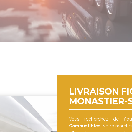
LIVRAISON FI
MONASTIER-S
Vous recherchez de fi
Combustibles
, votre marcha