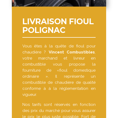
LIVRAISON FIOUL
POLIGNAC
Vous êtes à la quête de fioul pour
chaudière ?
Vincent Combustibles
,
votre marchand et livreur en
combustible vous propose la
fourniture de «fioul domestique
ordinaire ». Il représente un
combustible de chaudière de qualité
conforme à à la réglementation en
vigueur.
Nos tarifs sont réservés en fonction
des prix du marché pour vous assurer
le prix le plus juste possible. Fort de