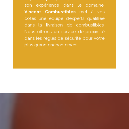
son expérience dans le domaine,
Vincent Combustibles
met à vos
côtés une équipe d’experts qualifiée
dans la livraison de combustibles.
Nous offrons un service de proximité
dans les règles de sécurité pour votre
plus grand enchantement.