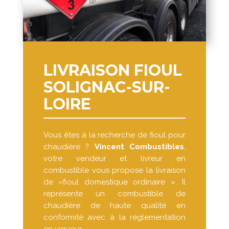
LIVRAISON FIOUL
SOLIGNAC-SUR-
LOIRE
Vous êtes à la recherche de fioul pour
chaudière ?
Vincent Combustibles
,
votre vendeur et livreur en
combustible vous propose la livraison
de «fioul domestique ordinaire ». Il
représente un combustible de
chaudière de haute qualité en
conformité avec à la réglementation
en vigueur.