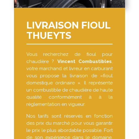
LIVRAISON FIOUL
THUEYTS
Vous recherchez de fioul pour
chaudière ?
Vincent Combustibles
,
votre marchand et livreur en carburant
vous propose la livraison de «fioul
domestique ordinaire ». Il représente
un combustible de chaudière de haute
qualité conformément à à la
réglementation en vigueur.
Nos tarifs sont réservés en fonction
des prix du marché pour vous garantir
le prix le plus abordable possible. Fort
de son expérience dans le domaine,