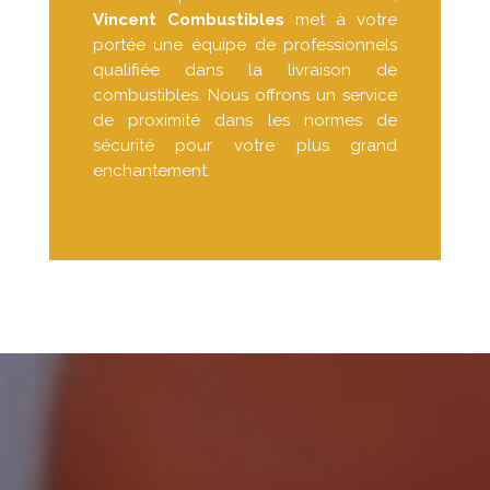
Vincent Combustibles
met à votre
portée une équipe de professionnels
qualifiée dans la livraison de
combustibles. Nous offrons un service
de proximité dans les normes de
sécurité pour votre plus grand
enchantement.