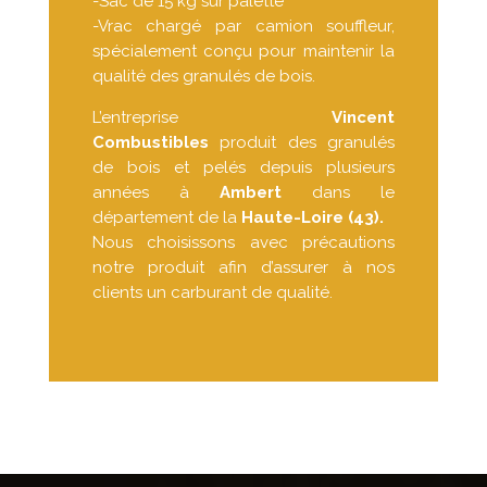
-Sac de 15 kg sur palette
-Vrac chargé par camion souffleur,
spécialement conçu pour maintenir la
qualité des granulés de bois.
L’entreprise
Vincent
Combustibles
produit des granulés
de bois et pelés depuis plusieurs
années à
Ambert
dans le
département de la
Haute-Loire (43).
Nous choisissons avec précautions
notre produit afin d’assurer à nos
clients un carburant de qualité.