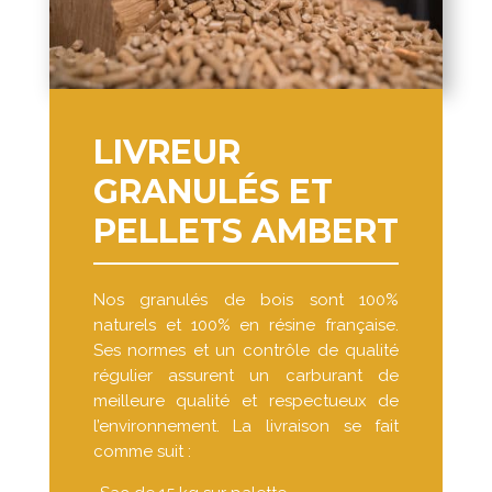
LIVREUR
GRANULÉS ET
PELLETS AMBERT
Nos granulés de bois sont 100%
naturels et 100% en résine française.
Ses normes et un contrôle de qualité
régulier assurent un carburant de
meilleure qualité et respectueux de
l’environnement. La livraison se fait
comme suit :