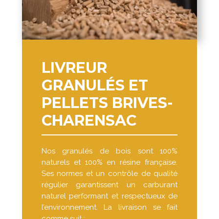
LIVREUR
GRANULÉS ET
PELLETS BRIVES-
CHARENSAC
Nos granulés de bois sont 100%
naturels et 100% en résine française.
Ses normes et un contrôle de qualité
régulier garantissent un carburant
naturel performant et respectueux de
l’environnement. La livraison se fait
comme suit :