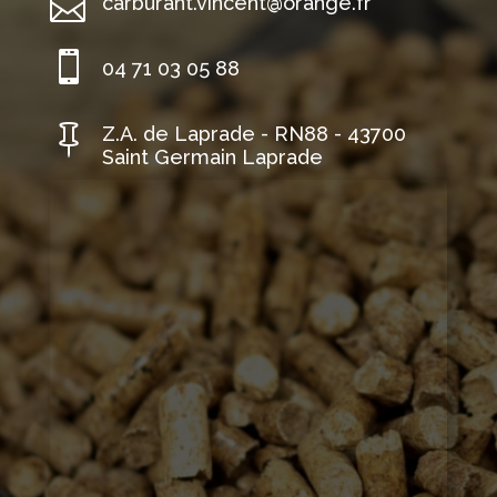

carburant.vincent@orange.fr

04 71 03 05 88

Z.A. de Laprade - RN88 - 43700
Saint Germain Laprade