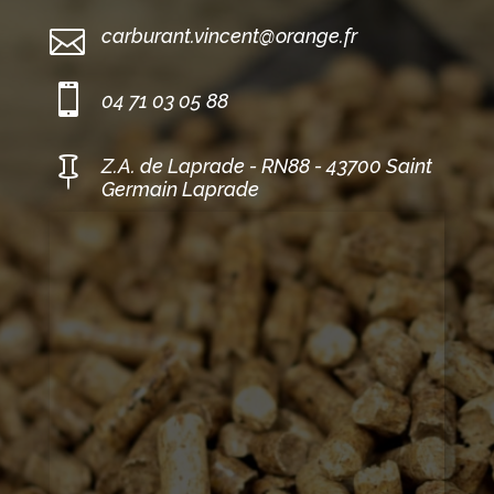

carburant.vincent@orange.fr

04 71 03 05 88

Z.A. de Laprade - RN88 - 43700 Saint
Germain Laprade