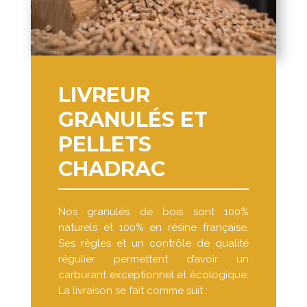
LIVREUR
GRANULÉS ET
PELLETS
CHADRAC
Nos granulés de bois sont 100%
naturels et 100% en résine française.
Ses règles et un contrôle de qualité
régulier permettent d’avoir un
carburant exceptionnel et écologique.
La livraison se fait comme suit :