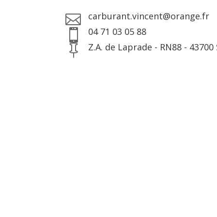
carburant.vincent@orange.fr

04 71 03 05 88

Z.A. de Laprade - RN88 - 4370
