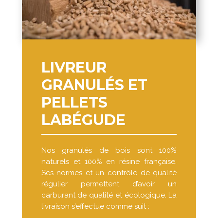
LIVREUR
GRANULÉS ET
PELLETS
LABÉGUDE
Nos granulés de bois sont 100%
naturels et 100% en résine française.
Ses normes et un contrôle de qualité
régulier permettent d’avoir un
carburant de qualité et écologique. La
livraison s’effectue comme suit :