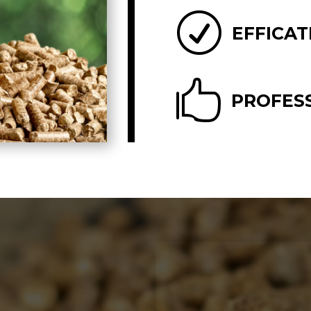
R
EFFICAT

PROFES