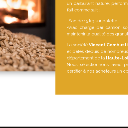
un carburant naturel perform
fait comme suit :
-Sac de 15 kg sur palette
-Vrac chargé par camion sou
maintenir la qualité des granu
La société
Vincent Combusti
et pelés depuis de nombreu
département de la
Haute-Loi
Nous sélectionnons avec pr
certifier à nos acheteurs un c