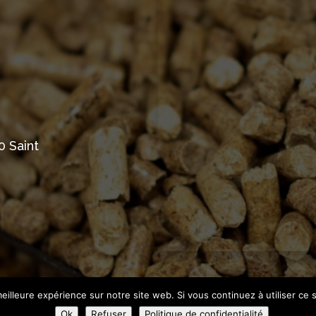
0 Saint
eilleure expérience sur notre site web. Si vous continuez à utiliser ce
lité
Plan du Site
Création Site Internet Puy en Velay | WE
Ok
Refuser
Politique de confidentialité