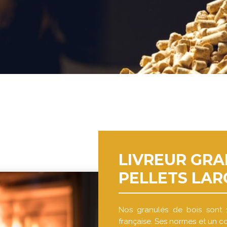
LIVREUR GRA
PELLETS LAR
Nos granulés de bois sont 
française. Ses normes et un co