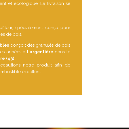
ant et écologique. La livraison se
ffleur, spécialement conçu pour
lés de bois.
bles
conçoit des granulés de bois
ses années à
Largentière
dans le
re (43).
écautions notre produit afin de
ombustible excellent.