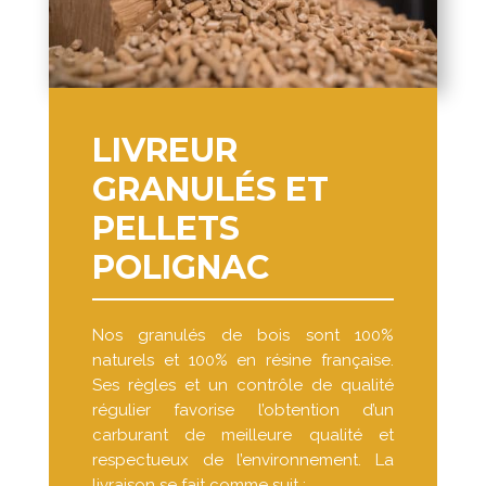
LIVREUR
GRANULÉS ET
PELLETS
POLIGNAC
Nos granulés de bois sont 100%
naturels et 100% en résine française.
Ses règles et un contrôle de qualité
régulier favorise l’obtention d’un
carburant de meilleure qualité et
respectueux de l’environnement. La
livraison se fait comme suit :