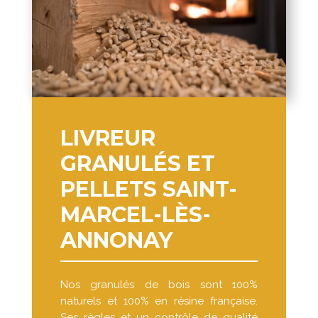
LIVREUR
GRANULÉS ET
PELLETS SAINT-
MARCEL-LÈS-
ANNONAY
Nos granulés de bois sont 100%
naturels et 100% en résine française.
Ses règles et un contrôle de qualité