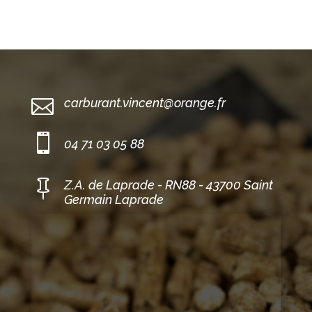

carburant.vincent@orange.fr

04 71 03 05 88

Z.A. de Laprade - RN88 - 43700 Saint
Germain Laprade