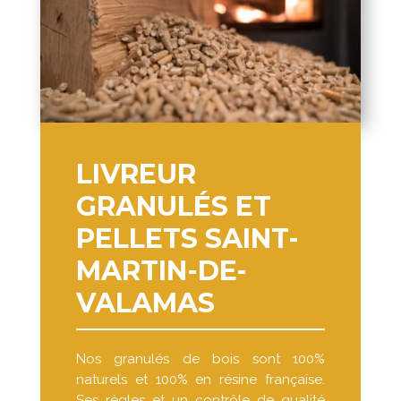
LIVREUR
GRANULÉS ET
PELLETS SAINT-
MARTIN-DE-
VALAMAS
Nos granulés de bois sont 100%
naturels et 100% en résine française.
Ses règles et un contrôle de qualité