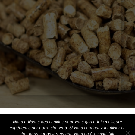
Mentions Légales
Politique de Confidentialité
Nous utilisons des cookies pour vous garantir la meilleure
Plan du Site
expérience sur notre site web. Si vous continuez à utiliser ce
Création Site Internet Puy en Velay | WEBILIKO |
site, nous supposerons que vous en êtes satisfait.