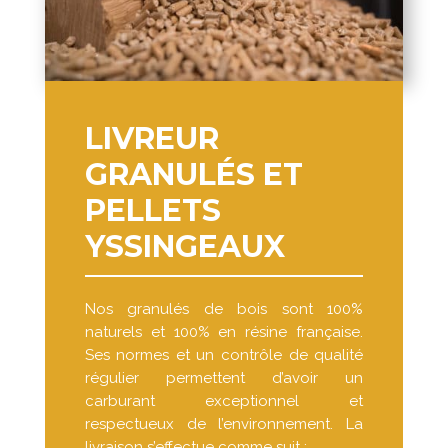
LIVREUR
GRANULÉS ET
PELLETS
YSSINGEAUX
Nos granulés de bois sont 100%
naturels et 100% en résine française.
Ses normes et un contrôle de qualité
régulier permettent d’avoir un
carburant exceptionnel et
respectueux de l’environnement. La
livraison s’effectue comme suit :